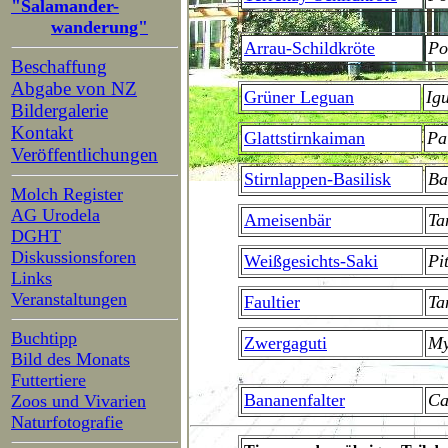
"Salamander-
wanderung"
Arrau-Schildkröte
Po
Beschaffung
Abgabe von NZ
Grüner Leguan
Ig
Bildergalerie
Kontakt
Glattstirnkaiman
Pa
Veröffentlichungen
Stirnlappen-Basilisk
Ba
Molch Register
AG Urodela
Ameisenbär
Ta
DGHT
Diskussionsforen
Weißgesichts-Saki
Pi
Links
Veranstaltungen
Faultier
Ta
Buchtipp
Zwergaguti
My
Bild des Monats
Futtertiere
Bananenfalter
Ca
Zoos und Vivarien
Naturfotografie