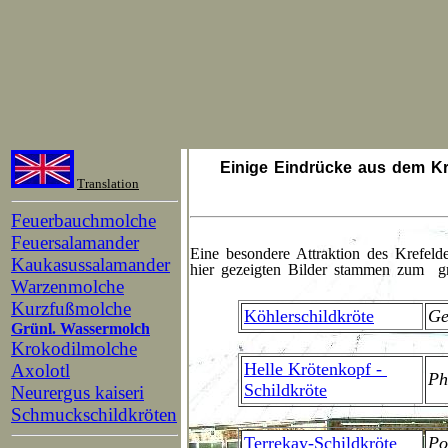
Einige Eindrücke aus dem Kr
Translation
Feuerbauchmolche
Feuersalamander
Eine besondere Attraktion des Krefeld
Kaukasussalamander
hier gezeigten Bilder stammen zum gr
Warzenmolche
Kurzfußmolche
Köhlerschildkröte
Ge
Grünl. Wassermolch
Krokodilmolche
Helle Krötenkopf -
Axolotl
Ph
Schildkröte
Neurergus kaiseri
Schmuckschildkröten
Terrekay-Schildkröte
Po