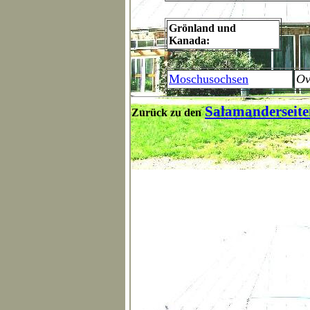
Grönland und
Kanada:
Moschusochsen
Ov
Salamanderseite
Zurück zu den