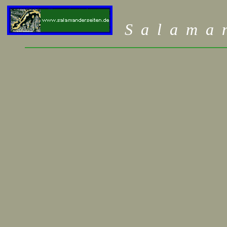
S
a
l
a
m
a