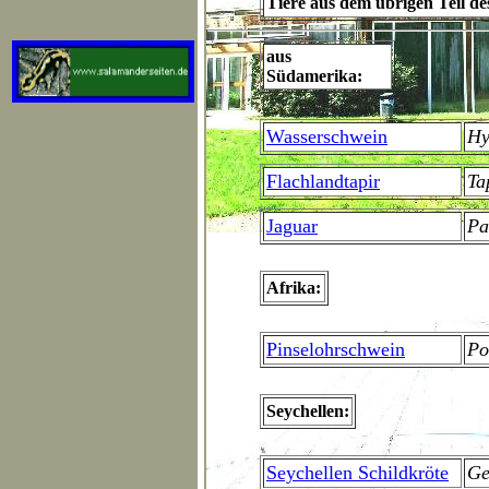
Tiere aus dem übrigen Teil de
aus
Südamerika:
Wasserschwein
Hy
Flachlandtapir
Ta
Jaguar
Pa
Afrika:
Pinselohrschwein
Po
Seychellen:
Seychellen Schildkröte
Ge