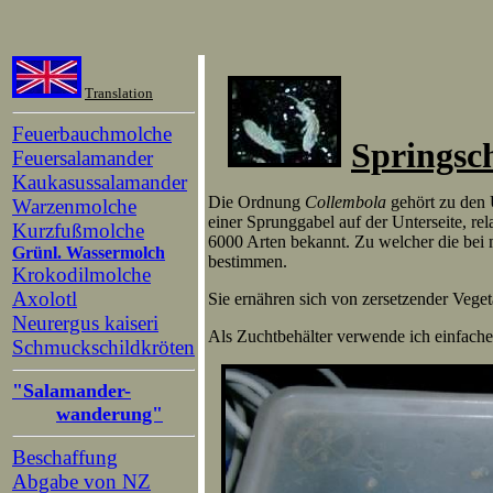
Translation
Feuerbauchmolche
Springsc
Feuersalamander
Kaukasussalamander
Die Ordnung
Collembola
gehört zu den U
Warzenmolche
einer Sprunggabel auf der Unterseite, r
Kurzfußmolche
6000 Arten bekannt. Zu welcher die bei m
Grünl. Wassermolch
bestimmen.
Krokodilmolche
Axolotl
Sie ernähren sich von zersetzender Veget
Neurergus kaiseri
Als Zuchtbehälter verwende ich einfache
Schmuckschildkröten
"Salamander-
wanderung"
Beschaffung
Abgabe von NZ