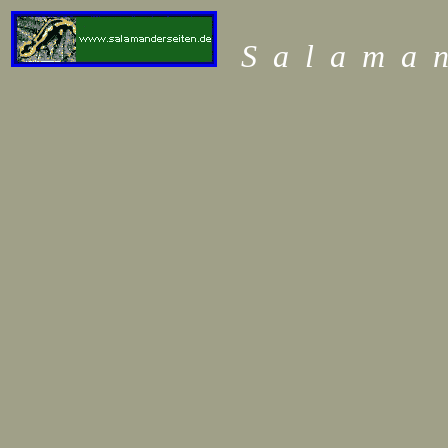
S
a
l
a
m
a