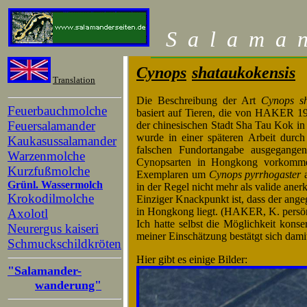
S
a
l
a
m
a
Cynops
shataukokensis
Translation
Die Beschreibung der Art
Cynops sh
Feuerbauchmolche
basiert auf Tieren, die von HAKER 19
Feuersalamander
der chinesischen Stadt Sha Tau Kok i
wurde in einer späteren Arbeit dur
Kaukasussalamander
falschen Fundortangabe ausgegange
Warzenmolche
Cynopsarten in Hongkong vorkommen
Kurzfußmolche
Exemplaren um
Cynops pyrrhogaster
a
Grünl. Wassermolch
in der Regel nicht mehr als valide aner
Krokodilmolche
Einziger Knackpunkt ist, dass der ange
in Hongkong liegt. (HAKER, K. persön
Axolotl
Ich hatte selbst die Möglichkeit kons
Neurergus kaiseri
meiner Einschätzung bestätgt sich dami
Schmuckschildkröten
Hier gibt es einige Bilder:
"Salamander-
wanderung"