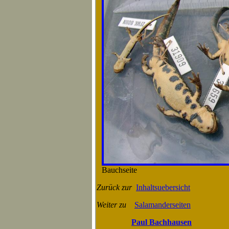
Bauchseite
Zurück zur
Inhaltsuebersicht
Weiter zu
Salamanderseiten
Paul Bachhausen