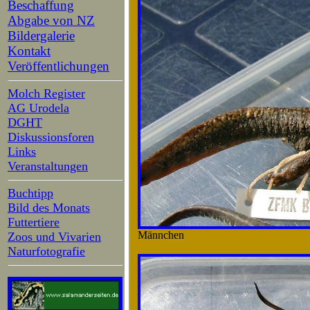
Beschaffung
Abgabe von NZ
Bildergalerie
Kontakt
Veröffentlichungen
Molch Register
AG Urodela
DGHT
Diskussionsforen
Links
Veranstaltungen
Buchtipp
Bild des Monats
Futtertiere
Männchen
Zoos und Vivarien
Naturfotografie