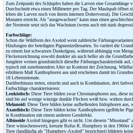
Zum Zeitpunkt des Schlupfes haben die Larven eine Gesamtlänge 
Durchschnitt etwa einen Millimeter pro Tag. Der Maulspalt öffnet s
leben die Larven noch von ihrem internen Dottervorrat). Die Geschl
Monaten erreicht. Als "ausgewachsen" kann man einen geschlechtsr
der Neotenie setzt sich das Wachstum (wenn auch mit stark degressi
Farbschläge:
Schon die Wildform des Axolotl weist zahlreiche Färbungsvarianten 
Häufungen der beteiligten Pigmentzellenarten. So variiert die Grund
zu einem fast schwarzen Dunkelgrau, während abhängig von Menge 
Fleckenzeichnung sowohl dunkler als auch heller als die Grundfarb
Jungtiere weisen grundsätzlich dieselbe Färbungscharakteristik auf,
typisch mit zunehmendem Alter an Kontrast der Zeichnung. Wildfarben
erhöhtem Maß Xanthophoren aus und erscheinen damit im Grundton ol
18 Lebensmonate.
Darüberhinaus treten, einzeln und auch in Kombination, drei farb
Farbschläge charakterisieren:
Leukistisch:
Diese Tiere bilden zwar Chromatophoren aus, diese migr
sind bis auf wenige winzige dunkle Flecken weiß bzw. wirken durch
Melanoid:
Diese Tiere bilden keine aufhellenden Iridophoren aus, w
Axanthisch:
Diese Tiere bilden keine Xanthophoren (gelbliche Pigm
in Kombination mit einem anderen Gendefekt.
Albinoide
Axolotl hingegen gibt es nicht. Um diesem "Missstand" 
Tiere wünschenswert), kreuzte Rufus R. Humphrey in den 1960er Ja
Tiere (landläufig als "Humphrey-Axolotl" bezeichnet) bildeten ke