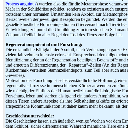
Proteus anguinus
) werden also die für die Metamorphose verantwor
Maß) in der Schilddrüse gebildet, sondern es existieren auch ents
trotzdem unter normalen Umständen kein Axolotl zur Metamorphose 
Reizschwellen der jeweiligen Rezeptoren begründet. Werden die ent
gezielte künstliche Hormoninjektionen (Tierversuch nach TierSchG §
Entwicklungszeitpunkt die Umbildung zum terrestrischen Salamander 
Zeitpunkt freilich in aller Regel den Tod des Tieres zur Folge hat.
Regenerationspotential und Forschung:
Die erstaunliche Fähigkeit der Axolotl, nach Verletzungen ganze Ex
vielen Jahrzehnten intensiv erforscht. Entsprechend dem allgemeinen
Identifizierung der an der Regeneration beteiligten Botenstoffe u
und erneuten Differenzierung der "Reparatur"-Zellen (An der Regen
Rückenmark verteilten Stammzellendepots, zum Teil aber auch aus 
Gewebes).
Motivation der Forschung ist selbstverständlich die Hoffnung, eine
regenerativer Prozesse im menschlichen Körper anwenden zu könne
wie mächtig der Einfluss der Humanmedizin auf die biologische Fo
Forschung leben und sterben als irgend ein anderes Amphibium, w
diesen Tieren andere Aspekte als ihre Selbstheilungskräfte zu erfors
artspezifische Kommunikation ist daher kaum mehr bekannt, als de
Geschlechtsunterschiede:
Die Geschlechter lassen sich äußerlich wenige Wochen vor dem Erre
dem Schlupf, sicher differenzieren: Während männliche Tiere eine 