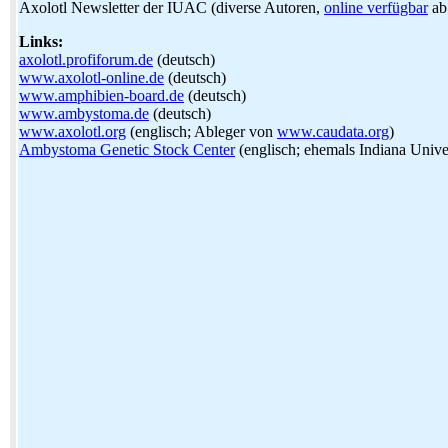
Axolotl Newsletter der IUAC (diverse Autoren,
online verfügbar
ab 
Links:
axolotl.profiforum.de
(deutsch)
www.axolotl-online.de
(deutsch)
www.amphibien-board.de
(deutsch)
www.ambystoma.de
(deutsch)
www.axolotl.org
(englisch; Ableger von
www.caudata.org
)
Ambystoma Genetic Stock Center
(englisch; ehemals Indiana Unive