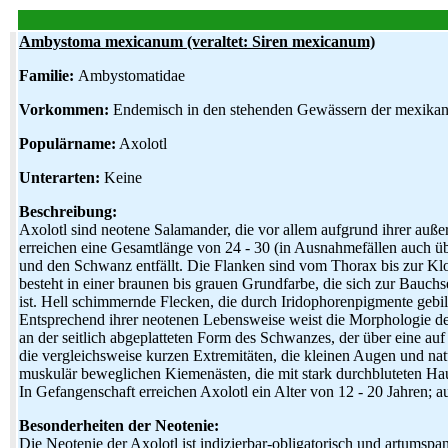
Ambystoma mexicanum
(veraltet: Siren mexicanum)
Familie:
Ambystomatidae
Vorkommen:
Endemisch in den stehenden Gewässern der mexika
Populärname:
Axolotl
Unterarten:
Keine
Beschreibung:
Axolotl sind neotene Salamander, die vor allem aufgrund ihrer auß
erreichen eine Gesamtlänge von 24 - 30 (in Ausnahmefällen auch ü
und den Schwanz entfällt. Die Flanken sind vom Thorax bis zur Kl
besteht in einer braunen bis grauen Grundfarbe, die sich zur Bauchs
ist. Hell schimmernde Flecken, die durch Iridophorenpigmente gebil
Entsprechend ihrer neotenen Lebensweise weist die Morphologie der
an der seitlich abgeplatteten Form des Schwanzes, der über eine 
die vergleichsweise kurzen Extremitäten, die kleinen Augen und nat
muskulär beweglichen Kiemenästen, die mit stark durchbluteten Hau
In Gefangenschaft erreichen Axolotl ein Alter von 12 - 20 Jahren; au
Besonderheiten der Neotenie:
Die Neotenie der Axolotl ist indizierbar-obligatorisch und artumsp