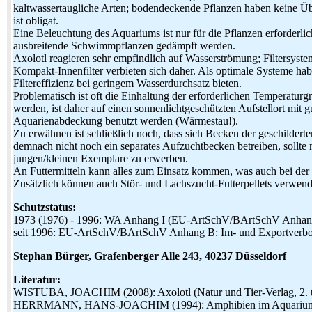
kaltwassertaugliche Arten; bodendeckende Pflanzen haben keine Übe
ist obligat.
Eine Beleuchtung des Aquariums ist nur für die Pflanzen erforderlic
ausbreitende Schwimmpflanzen gedämpft werden.
Axolotl reagieren sehr empfindlich auf Wasserströmung; Filtersyste
Kompakt-Innenfilter verbieten sich daher. Als optimale Systeme habe
Filtereffizienz bei geringem Wasserdurchsatz bieten.
Problematisch ist oft die Einhaltung der erforderlichen Temperatu
werden, ist daher auf einen sonnenlichtgeschützten Aufstellort mit gu
Aquarienabdeckung benutzt werden (Wärmestau!).
Zu erwähnen ist schließlich noch, dass sich Becken der geschilder
demnach nicht noch ein separates Aufzuchtbecken betreiben, sollte 
jungen/kleinen Exemplare zu erwerben.
An Futtermitteln kann alles zum Einsatz kommen, was auch bei der 
Zusätzlich können auch Stör- und Lachszucht-Futterpellets verwen
Schutzstatus:
1973 (1976) - 1996: WA Anhang I (EU-ArtSchV/BArtSchV Anhang 
seit 1996: EU-ArtSchV/BArtSchV Anhang B: Im- und Exportverbot; 
Stephan Bürger, Grafenberger Alle 243, 40237 Düsseldorf
Literatur:
WISTUBA, JOACHIM (2008): Axolotl (Natur und Tier-Verlag, 2. üb
HERRMANN, HANS-JOACHIM (1994): Amphibien im Aquarium (