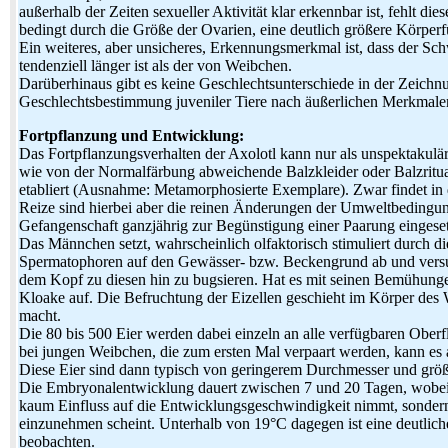
außerhalb der Zeiten sexueller Aktivität klar erkennbar ist, fehlt
bedingt durch die Größe der Ovarien, eine deutlich größere Körperf
Ein weiteres, aber unsicheres, Erkennungsmerkmal ist, dass der S
tendenziell länger ist als der von Weibchen.
Darüberhinaus gibt es keine Geschlechtsunterschiede in der Zeich
Geschlechtsbestimmung juveniler Tiere nach äußerlichen Merkmalen 
Fortpflanzung und Entwicklung:
Das Fortpflanzungsverhalten der Axolotl kann nur als unspektakulär
wie von der Normalfärbung abweichende Balzkleider oder Balzrituale
etabliert (Ausnahme: Metamorphosierte Exemplare). Zwar findet in d
Reize sind hierbei aber die reinen Änderungen der Umweltbedingunge
Gefangenschaft ganzjährig zur Begünstigung einer Paarung eingeset
Das Männchen setzt, wahrscheinlich olfaktorisch stimuliert durch 
Spermatophoren auf den Gewässer- bzw. Beckengrund ab und versuch
dem Kopf zu diesen hin zu bugsieren. Hat es mit seinen Bemühung
Kloake auf. Die Befruchtung der Eizellen geschieht im Körper des W
macht.
Die 80 bis 500 Eier werden dabei einzeln an alle verfügbaren Oberfl
bei jungen Weibchen, die zum ersten Mal verpaart werden, kann es
Diese Eier sind dann typisch von geringerem Durchmesser und größten
Die Embryonalentwicklung dauert zwischen 7 und 20 Tagen, wobei
kaum Einfluss auf die Entwicklungsgeschwindigkeit nimmt, sondern 
einzunehmen scheint. Unterhalb von 19°C dagegen ist eine deutlic
beobachten.