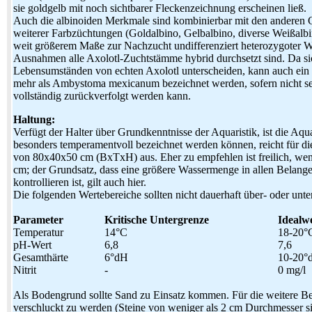
sie goldgelb mit noch sichtbarer Fleckenzeichnung erscheinen ließ.
Auch die albinoiden Merkmale sind kombinierbar mit den anderen G
weiterer Farbzüchtungen (Goldalbino, Gelbalbino, diverse Weißalb
weit größerem Maße zur Nachzucht undifferenziert heterozygoter W
Ausnahmen alle Axolotl-Zuchtstämme hybrid durchsetzt sind. Da si
Lebensumständen von echten Axolotl unterscheiden, kann auch ein
mehr als Ambystoma mexicanum bezeichnet werden, sofern nicht s
vollständig zurückverfolgt werden kann.
Haltung:
Verfügt der Halter über Grundkenntnisse der Aquaristik, ist die Aqu
besonders temperamentvoll bezeichnet werden können, reicht für di
von 80x40x50 cm (BxTxH) aus. Eher zu empfehlen ist freilich, wen
cm; der Grundsatz, dass eine größere Wassermenge in allen Belange
kontrollieren ist, gilt auch hier.
Die folgenden Wertebereiche sollten nicht dauerhaft über- oder unte
Parameter
Kritische Untergrenze
Idealwe
Temperatur
14°C
18-20°
pH-Wert
6,8
7,6
Gesamthärte
6°dH
10-20°
Nitrit
-
0 mg/l
Als Bodengrund sollte Sand zu Einsatz kommen. Für die weitere Beck
verschluckt zu werden (Steine von weniger als 2 cm Durchmesser si