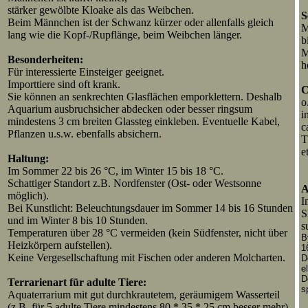
stärker gewölbte Kloake als das Weibchen.
S
Beim Männchen ist der Schwanz kürzer oder allenfalls gleich
M
lang wie die Kopf-/Rupflänge, beim Weibchen länger.
b
M
Besonderheiten:
h
Für interessierte Einsteiger geeignet.
Importtiere sind oft krank.
C
Sie können an senkrechten Glasflächen emporklettern. Deshalb
o
Aquarium ausbruchsicher abdecken oder besser ringsum
i
mindestens 3 cm breiten Glassteg einkleben. Eventuelle Kabel,
c
Pflanzen u.s.w. ebenfalls absichern.
T
e
Haltung:
Im Sommer 22 bis 26 °C, im Winter 15 bis 18 °C.
Schattiger Standort z.B. Nordfenster (Ost- oder Westsonne
A
möglich).
I
Bei Kunstlicht: Beleuchtungsdauer im Sommer 14 bis 16 Stunden
S
und im Winter 8 bis 10 Stunden.
s
Temperaturen über 28 °C vermeiden (kein Südfenster, nicht über
B
Heizkörpern aufstellen).
1
Keine Vergesellschaftung mit Fischen oder anderen Molcharten.
D
e
D
Terrarienart für adulte Tiere:
s
Aquaterrarium mit gut durchkrautetem, geräumigem Wasserteil
(z.B. für 5 adulte Tiere mindestens 80 * 35 * 25 cm besser mehr).