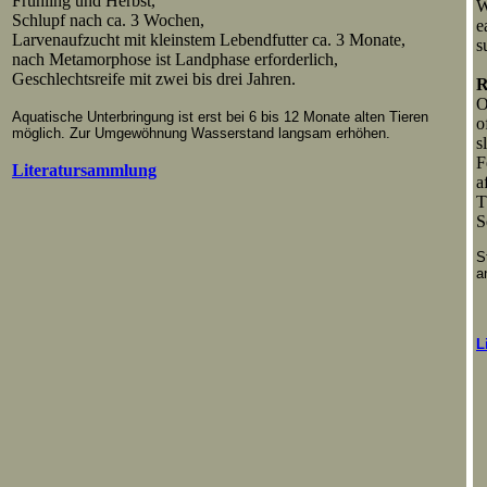
Frühling und Herbst,
W
Schlupf nach ca. 3 Wochen,
e
Larvenaufzucht mit kleinstem Lebendfutter ca. 3 Monate,
s
nach Metamorphose ist Landphase erforderlich,
Geschlechtsreife mit zwei bis drei Jahren.
R
O
Aquatische Unterbringung ist erst bei 6 bis 12 Monate alten Tieren
o
möglich. Zur Umgewöhnung Wasserstand langsam erhöhen.
s
F
Literatursammlung
a
T
S
S
a
L