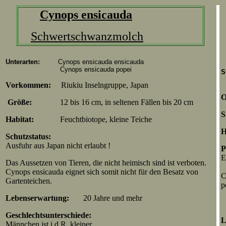
Cynops ensicauda
Schwertschwanzmolch
Unterarten:
Cynops ensicauda ensicauda
Cynops ensicauda popei
S
Vorkommen:
Riukiu Inselngruppe, Japan
O
Größe:
12 bis 16 cm, in seltenen Fällen bis 20 cm
S
Habitat:
Feuchtbiotope, kleine Teiche
H
Schutzstatus:
Ausfuhr aus Japan nicht erlaubt !
P
E
Das Aussetzen von Tieren, die nicht heimisch sind ist verboten.
Cynops ensicauda eignet sich somit nicht für den Besatz von
C
Gartenteichen.
p
Lebenserwartung:
20 Jahre und mehr
Geschlechtsunterschiede:
L
Männchen ist i.d.R. kleiner,