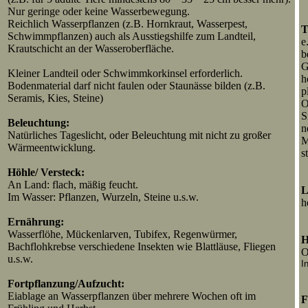
Nur geringe oder keine Wasserbewegung.
Reichlich Wasserpflanzen (z.B. Hornkraut, Wasserpest,
T
Schwimmpflanzen) auch als Ausstiegshilfe zum Landteil,
e
Krautschicht an der Wasseroberfläche.
b
G
Kleiner Landteil oder Schwimmkorkinsel erforderlich.
h
Bodenmaterial darf nicht faulen oder Staunässe bilden (z.B.
p
Seramis, Kies, Steine)
O
S
Beleuchtung:
n
Natürliches Tageslicht, oder Beleuchtung mit nicht zu großer
M
Wärmeentwicklung.
s
Höhle/ Versteck:
An Land: flach, mäßig feucht.
L
Im Wasser: Pflanzen, Wurzeln, Steine u.s.w.
h
Ernährung:
Wasserflöhe, Mückenlarven, Tubifex, Regenwürmer,
H
Bachflohkrebse verschiedene Insekten wie Blattläuse, Fliegen
O
u.s.w.
I
Fortpflanzung/Aufzucht:
Eiablage an Wasserpflanzen über mehrere Wochen oft im
F