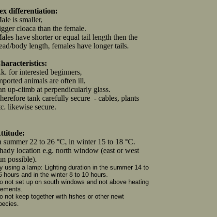
ex differentiation:
ale is smaller,
igger cloaca than the female.
ales have shorter or equal tail length then the
ead/body length, females have longer tails.
haracteristics:
.k. for interested beginners,
mported animals are often ill,
an up-climb at perpendicularly glass.
herefore tank carefully secure - cables, plants
tc. likewise secure.
ttitude:
n summer 22 to 26 °C, in winter 15 to 18 °C.
hady location e.g. north window (east or west
un possible).
y using a lamp: Lighting duration in the summer 14 to
6 hours and in the winter 8 to 10 hours.
o not set up on south windows and not above heating
lements.
o not keep together with fishes or other newt
pecies.