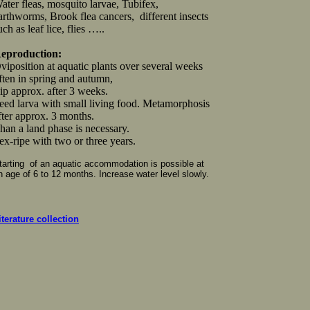
ater fleas, mosquito larvae, Tubifex,
arthworms, Brook flea cancers,
different insects
uch as leaf lice, flies …..
eproduction:
viposition at aquatic plants over several weeks
ften in spring and autumn,
lip approx. after 3 weeks.
eed larva with small living food. Metamorphosis
fter approx. 3 months.
han a land phase is necessary.
ex-ripe with two or three years.
tarting
of an aquatic accommodation is possible at
n age of 6 to 12 months.
Increase water level slowly.
iterature collection