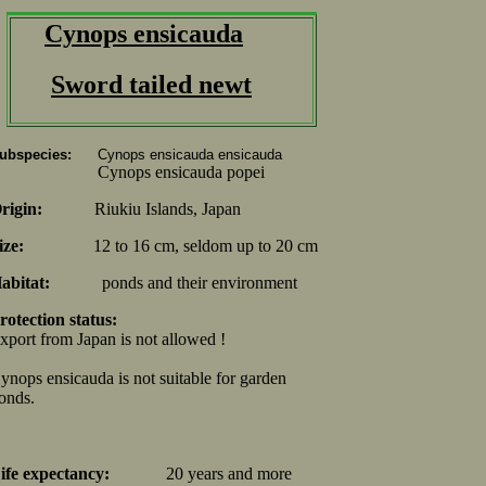
Cynops ensicauda
Sword tailed newt
ubspecies:
Cynops ensicauda ensicauda
Cynops ensicauda popei
rigin:
Riukiu Islands, Japan
ize:
12 to 16 cm, seldom up to 20 cm
abitat:
ponds and their environment
rotection status:
xport from Japan is not allowed !
ynops ensicauda is not suitable for garden
onds.
ife expectancy:
20 years and more