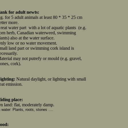
ank for adult newts:
.g. for 5 adult animals at least 80 * 35 * 25 cm
etter more.
reat water part
with a lot of aquatic plants
(e.g.
orn herb, Canadian waterweed, swimming
lants) also at the water surface.
nly low or no water movement.
mall land part or swimming cork island is
ecessarily.
aterial may not putrefy or mould (e.g. gravel,
tones, cork).
ighting:
Natural daylight, or lighting with small
eat emission.
iding place:
n land: flat, moderately damp.
n water: Plants, roots, stones ….
ood: